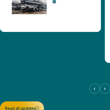
‹
›
Read all updates