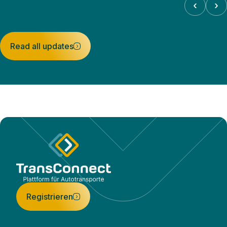
‹
›
Read all updates
Registrieren