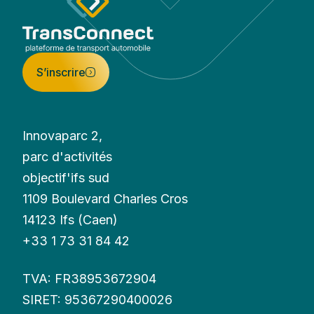
S’inscrire
Innovaparc 2,
parc d'activités
objectif'ifs sud
1109 Boulevard Charles Cros
14123 Ifs (Caen)
+33 1 73 31 84 42
TVA: FR38953672904
SIRET: 95367290400026