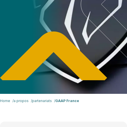
Home
a propos
partenariats
GAAP France