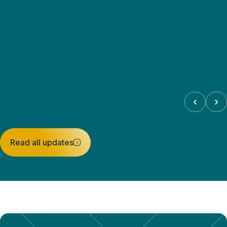
‹
›
Read all updates