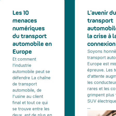
Les 10
L'avenir d
menaces
transport
numériques
automobile
du transport
la crise à l
automobile en
connexion
Soyons honnêt
Europe
transport aut
Et comment
Europe est mi
l'industrie
épreuve. Les 
automobile peut se
d'attente augm
défendre La chaîne
les conducteur
de transport
rares et les co
automobile, de
grimpent plus 
l'usine au client
SUV électriqu
final et tout ce qui
...
se trouve entre les
deux, est de plus en