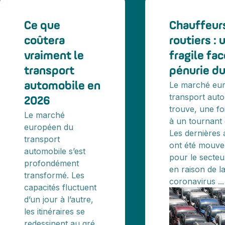
Ce que
Chauffeur
coûtera
routiers : 
vraiment le
fragile fa
transport
pénurie du
Le marché eu
automobile en
transport auto
2026
trouve, une fo
Le marché
à un tournant d
européen du
Les dernières
transport
ont été mouv
automobile s’est
pour le secteu
profondément
en raison de la
transformé. Les
coronavirus ...
capacités fluctuent
d’un jour à l’autre,
les itinéraires se
redessinent au gré