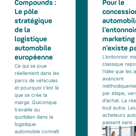
Compounds :
Pour le
Le pôle
concessio
stratégique
automobil
de la
l'entonnoi
logistique
marketing
automobile
n'existe p
L’entonnoir ma
européenne
classique repo
Ce qui se joue
l’idée que les
réellement dans les
avancent
parcs de véhicules
méthodiquemen
et pourquoi c’est là
par étape, vers
que se crée la
d’achat. La réal
marge. Quiconque
tout autre. Les
travaille au
acheteurs aut
quotidien dans la
passent sans ..
logistique
automobile connaît