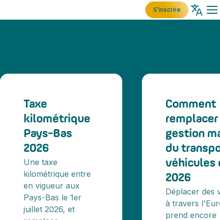
S’inscrire
Tous nos blogs
Taxe
Comment
kilométrique
remplacer 
Pays-Bas
gestion m
2026
du transpo
Une taxe
véhicules 
kilométrique entre
2026
en vigueur aux
Déplacer des 
Pays-Bas le 1er
à travers l'Eu
juillet 2026, et
prend encore