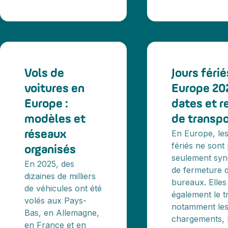
Vols de
Jours férié
voitures en
Europe 202
Europe :
dates et r
modèles et
de transpo
En Europe, les
réseaux
fériés ne sont
organisés
seulement sy
En 2025, des
de fermeture 
dizaines de milliers
bureaux. Elles
de véhicules ont été
également le t
volés aux Pays-
notamment le
Bas, en Allemagne,
chargements, 
en France et en