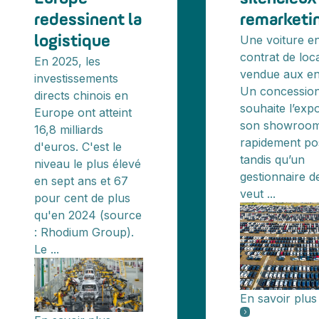
redessinent la
remarketi
Une voiture en
logistique
contrat de loca
En 2025, les
vendue aux en
investissements
Un concession
directs chinois en
souhaite l’exp
Europe ont atteint
son showroom 
16,8 milliards
rapidement pos
d'euros. C'est le
tandis qu’un
niveau le plus élevé
gestionnaire de
en sept ans et 67
veut ...
pour cent de plus
qu'en 2024 (source
: Rhodium Group).
Le ...
En savoir plus