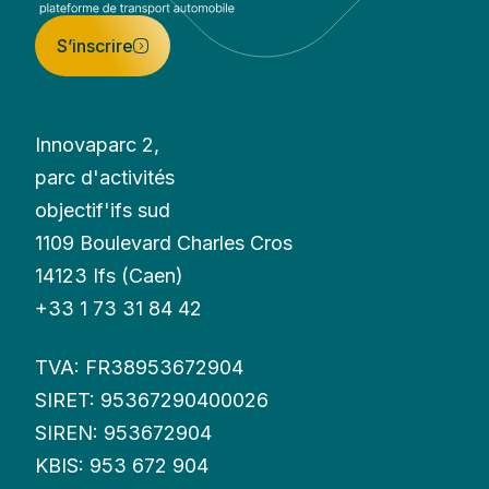
S’inscrire
Innovaparc 2,
parc d'activités
objectif'ifs sud
1109 Boulevard Charles Cros
14123 Ifs (Caen)
+33 1 73 31 84 42
TVA: FR38953672904
SIRET: 95367290400026
SIREN: 953672904
KBIS: 953 672 904