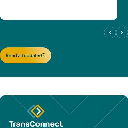
‹
›
Read all updates