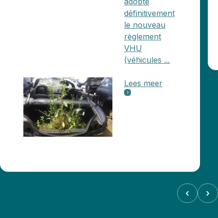
adopté
définitivement
le nouveau
règlement
VHU
(véhicules ...
Lees meer
‹
›