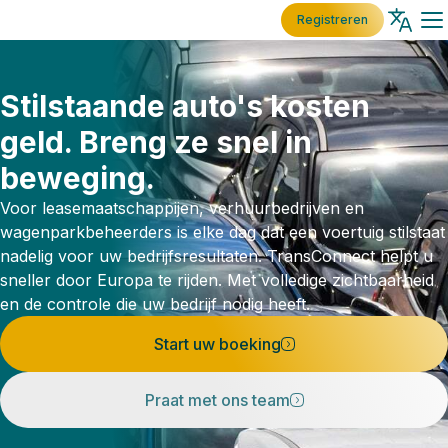
Registreren
Stilstaande auto's kosten
geld. Breng ze snel in
beweging.
Voor leasemaatschappijen, verhuurbedrijven en
wagenparkbeheerders is elke dag dat een voertuig stilstaat
nadelig voor uw bedrijfsresultaten. TransConnect helpt u
sneller door Europa te rijden. Met volledige zichtbaarheid
en de controle die uw bedrijf nodig heeft.
Start uw boeking
Praat met ons team