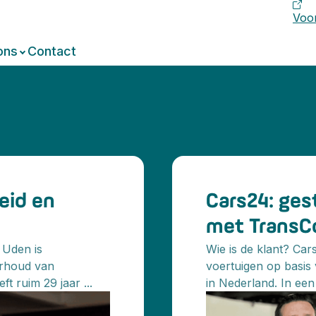
Voor
ons
Contact
heid en
Cars24: ges
met TransC
t Uden is
Wie is de klant? Car
erhoud van
voertuigen op basis
t ruim 29 jaar ...
in Nederland. In een