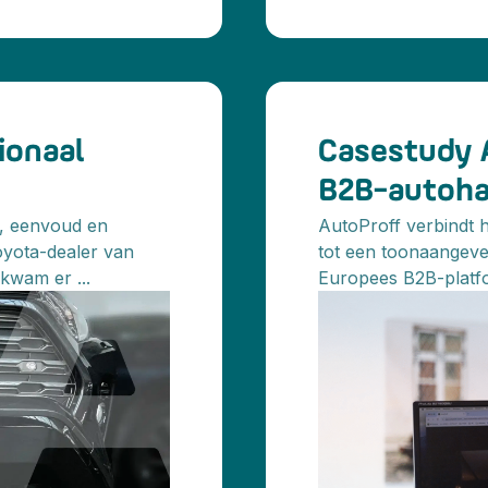
ionaal
Casestudy 
B2B-autoha
d, eenvoud en
AutoProff verbindt 
Toyota-dealer van
tot een toonaangeve
 kwam er ...
Europees B2B-platfor