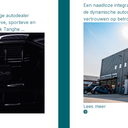
Een naadloze integra
de dynamische autom
ige autodealer
vertrouwen op betro
eve, sportieve en
k Tanghe ...
Lees meer