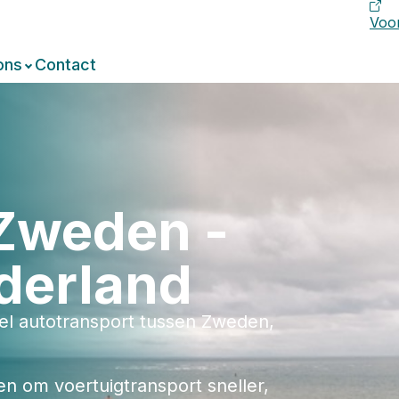
Voor
ons
Contact
 Zweden -
derland
eel autotransport tussen Zweden,
en om voertuigtransport sneller,