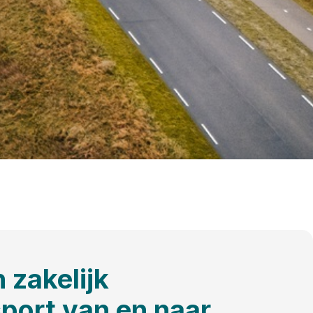
 zakelijk
port van en naar