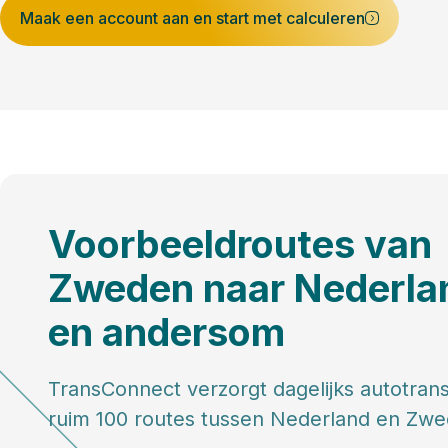
Maak een account aan en start met calculeren
Voorbeeldroutes van
Zweden naar Nederla
en andersom
TransConnect verzorgt dagelijks autotran
ruim 100 routes tussen Nederland en Zwe