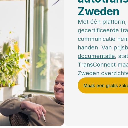
Zweden
Met één platform,
gecertificeerde tr
communicatie neme
handen. Van prijs
documentatie
, st
TransConnect maak
Zweden overzichtel
Maak een gratis zake