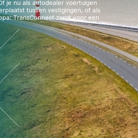
f je nu als autodealer voertuigen
rplaatst tussen vestigingen, of als
ropa: TransConnect zorgt voor een