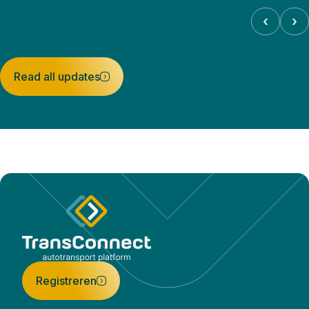
‹
›
Read all updates
Registreren