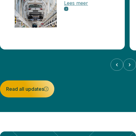
Lees meer
‹
›
Read all updates