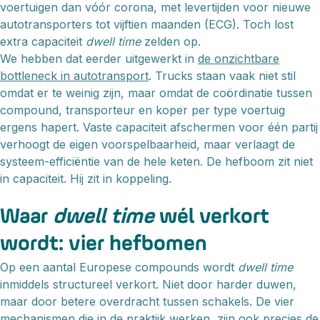
voertuigen dan vóór corona, met levertijden voor nieuwe
autotransporters tot vijftien maanden (ECG). Toch lost
extra capaciteit
dwell time
zelden op.
We hebben dat eerder uitgewerkt in
de onzichtbare
bottleneck in autotransport
. Trucks staan vaak niet stil
omdat er te weinig zijn, maar omdat de coördinatie tussen
compound, transporteur en koper per type voertuig
ergens hapert. Vaste capaciteit afschermen voor één partij
verhoogt de eigen voorspelbaarheid, maar verlaagt de
systeem-efficiëntie van de hele keten. De hefboom zit niet
in capaciteit. Hij zit in koppeling.
Waar
dwell time
wél verkort
wordt: vier hefbomen
Op een aantal Europese compounds wordt
dwell time
inmiddels structureel verkort. Niet door harder duwen,
maar door betere overdracht tussen schakels. De vier
mechanismen die in de praktijk werken, zijn ook precies de