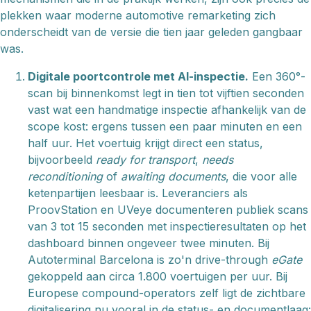
plekken waar moderne automotive remarketing zich
onderscheidt van de versie die tien jaar geleden gangbaar
was.
Digitale poortcontrole met AI-inspectie.
Een 360°-
scan bij binnenkomst legt in tien tot vijftien seconden
vast wat een handmatige inspectie afhankelijk van de
scope kost: ergens tussen een paar minuten en een
half uur. Het voertuig krijgt direct een status,
bijvoorbeeld
ready for transport
,
needs
reconditioning
of
awaiting documents
, die voor alle
ketenpartijen leesbaar is. Leveranciers als
ProovStation en UVeye documenteren publiek scans
van 3 tot 15 seconden met inspectieresultaten op het
dashboard binnen ongeveer twee minuten. Bij
Autoterminal Barcelona is zo'n drive-through
eGate
gekoppeld aan circa 1.800 voertuigen per uur. Bij
Europese compound-operators zelf ligt de zichtbare
digitalisering nu vooral in de status- en documentlaag: