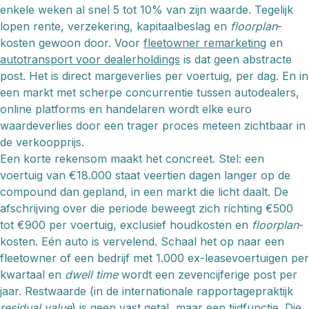
enkele weken al snel 5 tot 10% van zijn waarde. Tegelijk
lopen rente, verzekering, kapitaalbeslag en
floorplan
-
kosten gewoon door. Voor
fleetowner remarketing
en
autotransport voor dealerholdings
is dat geen abstracte
post. Het is direct margeverlies per voertuig, per dag. En in
een markt met scherpe concurrentie tussen autodealers,
online platforms en handelaren wordt elke euro
waardeverlies door een trager proces meteen zichtbaar in
de verkoopprijs.
Een korte rekensom maakt het concreet. Stel: een
voertuig van €18.000 staat veertien dagen langer op de
compound dan gepland, in een markt die licht daalt. De
afschrijving over die periode beweegt zich richting €500
tot €900 per voertuig, exclusief houdkosten en
floorplan
-
kosten. Eén auto is vervelend. Schaal het op naar een
fleetowner of een bedrijf met 1.000 ex-leasevoertuigen per
kwartaal en
dwell time
wordt een zevencijferige post per
jaar. Restwaarde (in de internationale rapportagepraktijk
residual value
) is geen vast getal, maar een tijdfunctie. Die