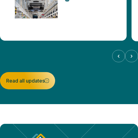
‹
›
Read all updates